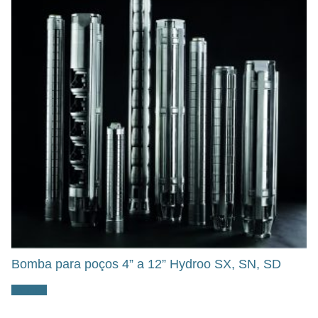
Bomba para poços 4” a 12” Hydroo SX, SN, SD
Ler mais