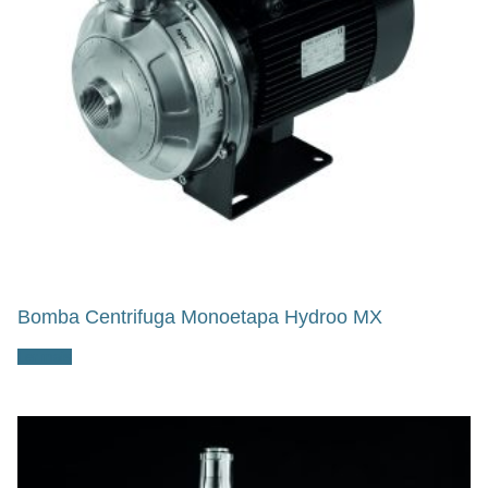
Bomba Centrifuga Monoetapa Hydroo MX
Ler mais