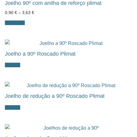
Joelho 90º com anilha de reforço plimat
Price
0,90
€
–
3,63
€
range:
0,90 €
Ver opções
through
3,63 €
Joelho a 90º Roscado Plimat
Ler mais
Joelho de redução a 90º Roscado Plimat
Ler mais