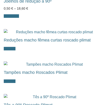
Joelhos de redução a 90º
Price
0,50
€
–
18,60
€
range:
0,50 €
Ver opções
through
18,60 €
Reduções macho fêmea curtas roscado plimat
Ler mais
Tampões macho Roscados Plimat
Ler mais
Tês a 90º Roscado Plimat