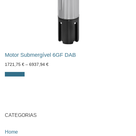
Motor Submergível 6GF DAB
Price
1721,75
€
–
6937,94
€
range:
1721,75 €
Ver opções
through
6937,94 €
CATEGORIAS
Home