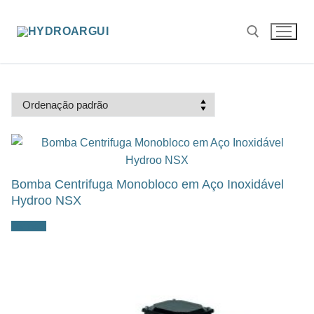
Saltar
para
conteúdo
Pesquisar por:
Bomba Centrifuga Monobloco em Aço Inoxidável
Hydroo NSX
Ler mais