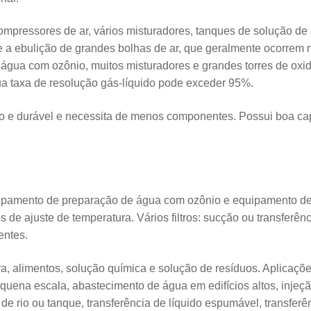
pressores de ar, vários misturadores, tanques de solução de a
 e a ebulição de grandes bolhas de ar, que geralmente ocorrem n
ua com ozônio, muitos misturadores e grandes torres de oxi
ua taxa de resolução gás-líquido pode exceder 95%.
ção e durável e necessita de menos componentes. Possui boa 
ipamento de preparação de água com ozônio e equipamento de 
 de ajuste de temperatura. Vários filtros: sucção ou transferên
entes.
, alimentos, solução química e solução de resíduos. Aplicaçõe
equena escala, abastecimento de água em edifícios altos, injeç
 rio ou tanque, transferência de líquido espumável, transferên