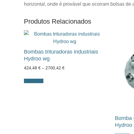
horizontal, onde é provável que ocorram bolsas de a
Produtos Relacionados
Bombas trituradoras industriais
Hydroo wg
Price
424,48
€
–
2700,42
€
range:
424,48 €
through
Ver opções
2700,42 €
Bomba 
Hydroo