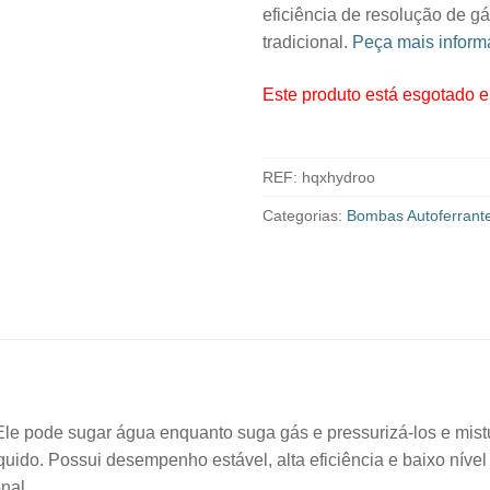
eficiência de resolução de g
tradicional.
Peça mais inform
Este produto está esgotado e 
REF:
hqxhydroo
Categorias:
Bombas Autoferrant
e pode sugar água enquanto suga gás e pressurizá-los e mistur
uido. Possui desempenho estável, alta eficiência e baixo nível 
nal.