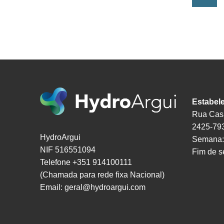
Ler mais
Estabel
Rua Casa
2425-793
HydroArgui
Semana:
NIF 516551094
Fim de 
Telefone +351 914100111
(Chamada para rede fixa Nacional)
Email:
geral@hydroargui.com