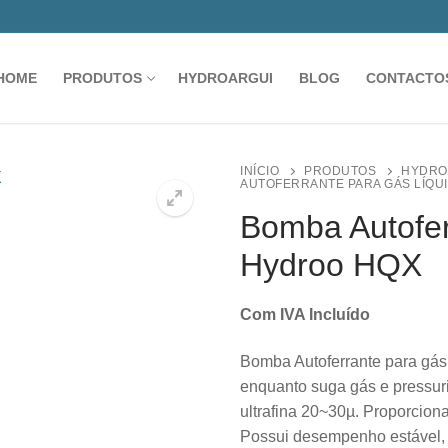
HOME
PRODUTOS
HYDROARGUI
BLOG
CONTACTO
INÍCIO
PRODUTOS
HYDRO
AUTOFERRANTE PARA GÁS LÍQU
Bomba Autofer
Hydroo HQX
🔍
Com IVA Incluído
Bomba Autoferrante para gás
enquanto suga gás e pressuriz
ultrafina 20~30µ. Proporcion
Possui desempenho estável, al