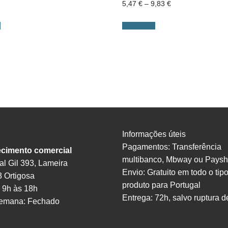
Price
5,47
€
–
9,83
€
range:
5,47 €
through
s
Ver opções
9,83 €
Informações úteis
Pagamentos: Transferência
ecimento comercial
multibanco, Mbway ou Pays
l Gil 393, Lameira
Envio: Gratuito em todo o tip
 Ortigosa
produto para Portugal
 9h às 18h
Entrega: 72h, salvo ruptura d
semana: Fechado