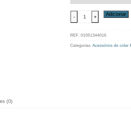
Quantidade
Adicionar
-
+
de
Tês
REF:
01051344016
45º
PVC-
Categorias:
Acessórios de colar
BS
Plimat
es (0)