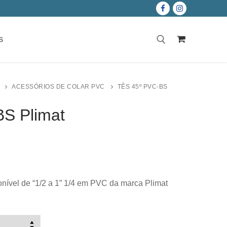
S
Pesquisar por:
ACESSÓRIOS DE COLAR PVC
TÊS 45º PVC-BS
S Plimat
h
€
nível de “1/2 a 1” 1/4 em PVC da marca Plimat