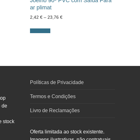
Joelho 90º PVC com Saída Para
ar plimat
Price
2,42
€
–
23,76
€
range:
2,42 €
through
Ver opções
23,76 €
Políticas de Privacidade
Termos e Condições
hop
o de
Livro de Reclamações
e stock
Oferta limitada ao stock existente.
Imagens ilustrativas, não contratuais.