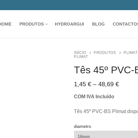
HOME
PRODUTOS
HYDROARGUI
BLOG
CONTACTO
INÍCIO
PRODUTOS
PLIMAT
PLIMAT
Tês 45º PVC-B
Price
1,45
€
–
48,69
€
range:
1,45 €
COM IVA Incluído
throug
48,69 
Tês 45º PVC-BS Plimat dispo
diametro