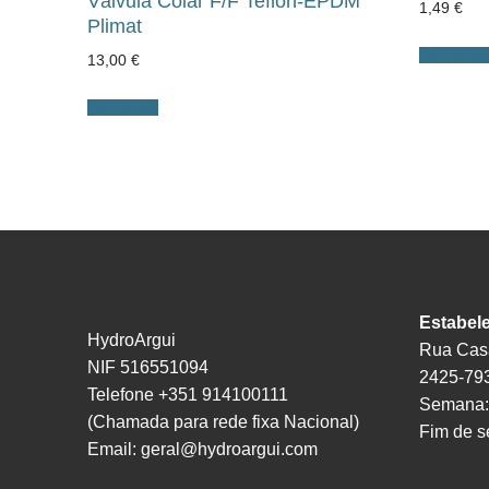
Válvula Colar F/F Teflon-EPDM
1,49
€
Plimat
Ver opçõe
13,00
€
Ver opções
Estabel
HydroArgui
Rua Casa
NIF 516551094
2425-793
Telefone +351 914100111
Semana:
(Chamada para rede fixa Nacional)
Fim de 
Email:
geral@hydroargui.com