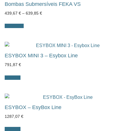
Bombas Submersíveis FEKA VS
Price
439,67
€
–
639,85
€
range:
439,67 €
through
Ver opções
639,85 €
ESYBOX MINI 3 – Esybox Line
791,87
€
Adicionar
ESYBOX – EsyBox Line
1287,07
€
Adicionar