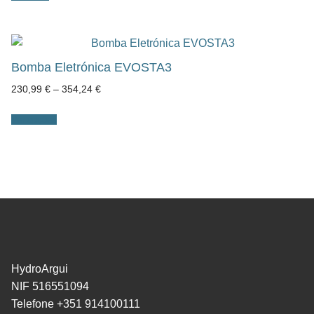
Bomba Eletrónica EVOSTA3
Price
230,99
€
–
354,24
€
range:
230,99 €
through
Ver opções
354,24 €
HydroArgui
NIF 516551094
Telefone +351 914100111