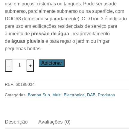
uso em poços, cisternas ou tanques. Pode ser usado
submerso, parcialmente submerso ou na superfície, com
DOC68 (fornecido separadamente). O DTron 3 é indicado
para uso em edificações residenciais de serviço para
aumento de
pressão de água
, reaproveitamento
de
águas pluviais
e para regar o jardim ou irrigar
pequenas hortas.
Quantidade
Adicionar
-
+
de
Bombas
REF:
60195034
Submersíveis
DTRON3
Categorias:
Bomba Sub. Multi. Electrónica
,
DAB
,
Produtos
35/120
Descrição
Avaliações (0)