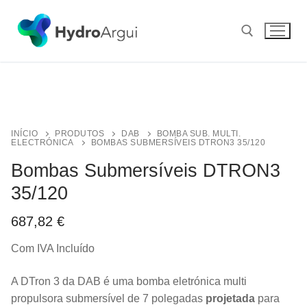
Saltar
para
conteúdo
Pesquisar por:
INÍCIO
PRODUTOS
DAB
BOMBA SUB. MULTI.
ELECTRÓNICA
BOMBAS SUBMERSÍVEIS DTRON3 35/120
Bombas Submersíveis DTRON3
35/120
687,82
€
Com IVA Incluído
A DTron 3 da DAB é uma bomba eletrónica multi
propulsora submersível de 7 polegadas
projetada
para