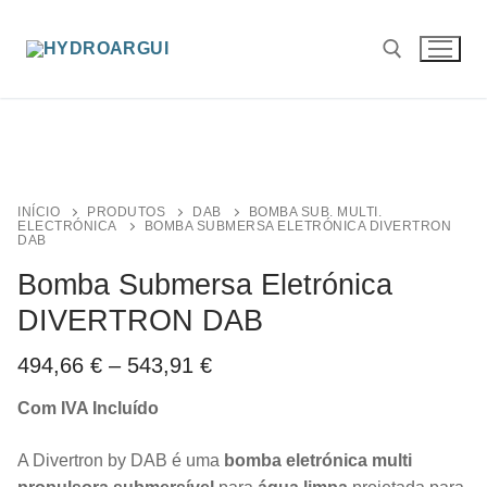
Saltar
para
conteúdo
Pesquisar por:
INÍCIO
PRODUTOS
DAB
BOMBA SUB. MULTI.
ELECTRÓNICA
BOMBA SUBMERSA ELETRÓNICA DIVERTRON
DAB
Bomba Submersa Eletrónica
DIVERTRON DAB
Price
494,66
€
–
543,91
€
range:
494,66 €
Com IVA Incluído
through
543,91 €
A Divertron by DAB é uma
bomba eletrónica multi