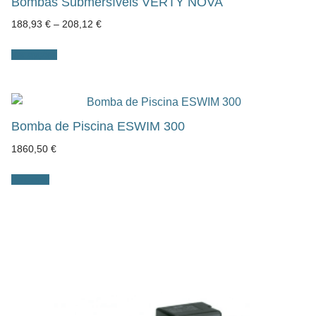
Bombas Submersíveis VERTY NOVA
Price
188,93
€
–
208,12
€
range:
188,93 €
through
Ver opções
208,12 €
Bomba de Piscina ESWIM 300
1860,50
€
Adicionar