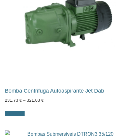
Bomba Centrifuga Autoaspirante Jet Dab
Price
231,73
€
–
321,03
€
range:
231,73 €
through
Ver opções
321,03 €