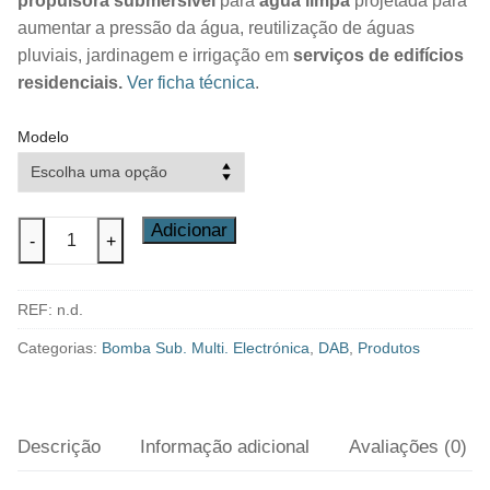
propulsora submersível
para
água limpa
projetada para
aumentar a pressão da água, reutilização de águas
pluviais, jardinagem e irrigação em
serviços de edifícios
residenciais.
Ver ficha técnica
.
Modelo
Quantidade
Adicionar
-
+
de
Bomba
REF:
n.d.
Submersa
Eletrónica
Categorias:
Bomba Sub. Multi. Electrónica
,
DAB
,
Produtos
DIVERTRON
DAB
Descrição
Informação adicional
Avaliações (0)