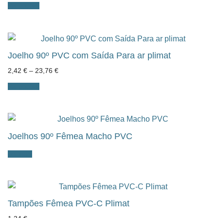
0,40 €
Ver opções
through
20,82 €
Joelho 90º PVC com Saída Para ar plimat
Price
2,42
€
–
23,76
€
range:
2,42 €
Ver opções
through
23,76 €
Joelhos 90º Fêmea Macho PVC
Ler mais
Tampões Fêmea PVC-C Plimat