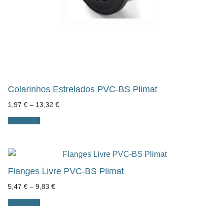
Colarinhos Estrelados PVC-BS Plimat
Price
1,97
€
–
13,32
€
range:
1,97 €
Ver opções
through
13,32 €
Flanges Livre PVC-BS Plimat
Price
5,47
€
–
9,83
€
range:
5,47 €
Ver opções
through
9,83 €