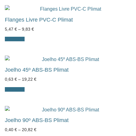
Flanges Livre PVC-C Plimat
Price
5,47
€
–
9,83
€
range:
5,47 €
Ver opções
through
9,83 €
Joelho 45º ABS-BS Plimat
Price
0,63
€
–
19,22
€
range:
0,63 €
Ver opções
through
19,22 €
Joelho 90º ABS-BS Plimat
Price
0,40
€
–
20,82
€
range: